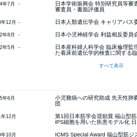
日本学術振興会 特別研究員等審
24年7月
-
審査員・書面評価員
日本人類遺伝学会 キャリアパス
3年12月
-
日本小児神経学会 利益相反委員会
22年8月
-
日本産科婦人科学会 臨床倫理監
22年5月
-
た着床前遺伝学的検査に関する臨
すべて表示
小児難病への研究助成 先天性肺
25年6月
団
第1回日本筋学会奨励賞 福山型
1年12月
iPS細胞を用いた疾患モデル化 
ICMS Special Award 
0年10月