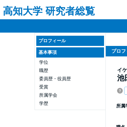
高知大学 研究者総覧
プロフィール
プロフ
基本事項
学位
イ
職歴
池
委員歴・役員歴
受賞
所属学会
学歴
所属