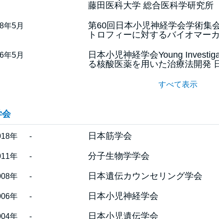
藤田医科大学 総合医科学研究所
第60回日本小児神経学会学術集会 優秀
18年5月
トロフィーに対するバイオマーカ
日本小児神経学会Young Inves
16年5月
る核酸医薬を用いた治療法開発 
すべて表示
学会
日本筋学会
018年
-
分子生物学学会
011年
-
日本遺伝カウンセリング学会
008年
-
日本小児神経学会
006年
-
日本小児遺伝学会
004年
-