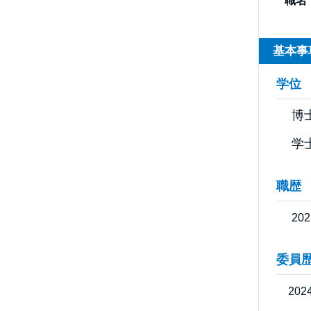
職名
基本事
学位
博士
学士
職歴
20
委員
202