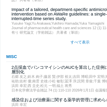
Impact of a tailored, department-specific antimicr
intervention based on AWaRe guidelines: a single-
interrupted-time series study.
Yusuke Yagi;Yu Arakawa;Yukihiro Hamada;Yuka Yamagishi
Journal of pharmaceutical health care and sciences 12 (
有り 研究論文（学術雑誌） 共著者（筆頭）
すべて表示
MISC
2点採血でバンコマイシンのAUCを算出した症例に
層別化
石郷 友之;鈴木 絢子;藤居 賢;伊部 裕太;吉田 博昭;田中 宏明
祐助;佐村 優;南雲 史雄;小松 敏彰;冨澤 淳;詫間 章俊;千葉 博
浜田 幸宏;西 圭史;松元 一明;福土 将秀
日本化学療法学会雑誌 74 (1) 110-110 2026年1月1日 会
感染症および治療薬に関する薬学的管理に求めら
浜田 幸宏