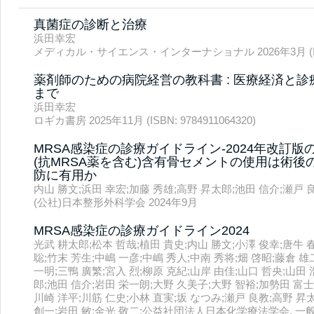
真菌症の診断と治療
浜田幸宏
メディカル・サイエンス・インターナショナル 2026年3月 (ISBN: 
薬剤師のための病院経営の教科書 : 医療経済と
まで
浜田幸宏
ロギカ書房 2025年11月 (ISBN: 9784911064320)
MRSA感染症の診療ガイドライン-2024年改訂版
(抗MRSA薬を含む)含有骨セメントの使用は術
防に有用か
内山 勝文;浜田 幸宏;加藤 秀雄;高野 昇太郎;池田 信介;瀬戸 
(公社)日本整形外科学会 2024年9月
MRSA感染症の診療ガイドライン2024
光武 耕太郎;松本 哲哉;植田 貴史;内山 勝文;小澤 俊幸;唐牛 
聡;竹末 芳生;中嶋 一彦;中嶋 秀人;中南 秀将;畑 啓昭;藤倉 雄
一明;三鴨 廣繁;宮入 烈;柳原 克紀;山岸 由佳;山口 哲央;山田 
郎;池田 信介;岩田 栄一朗;大野 久美子;大野 智裕;加勢田 富士
川崎 洋平;川筋 仁史;小林 直実;坂 なつみ;瀬戸 良教;高野 昇
創一;岩田 敏;金光 敬二;公益社団法人日本化学療法学会, 