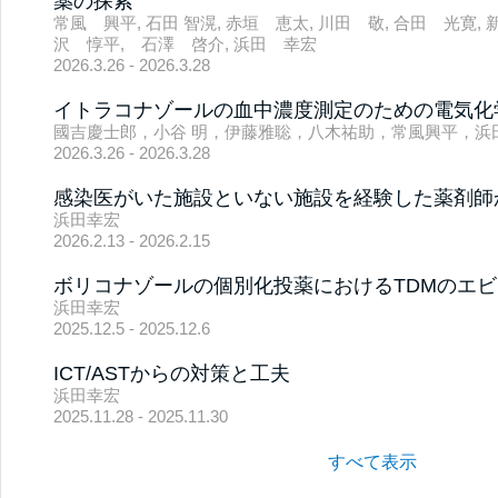
薬の探索
常風 興平, 石田 智滉, 赤垣 恵太, 川田 敬, 合田 光寛, 
沢 惇平, 石澤 啓介, 浜田 幸宏
2026.3.26 - 2026.3.28
イトラコナゾールの血中濃度測定のための電気化学
國吉慶士郎，小谷 明，伊藤雅聡，八木祐助，常風興平，浜
2026.3.26 - 2026.3.28
感染医がいた施設といない施設を経験した薬剤師
浜田幸宏
2026.2.13 - 2026.2.15
ボリコナゾールの個別化投薬におけるTDMのエ
浜田幸宏
2025.12.5 - 2025.12.6
ICT/ASTからの対策と工夫
浜田幸宏
2025.11.28 - 2025.11.30
すべて表示