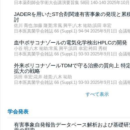
日本薬剤師会学術大会講演要旨集 58回 140-140 2025年1
JADERを用いたST合剤関連有害事象の発現と
討
佐川 喬也;加藤 隆寛;常風 興平;八木 祐助;浜田 幸宏
日本医真菌学会雑誌 66 (Suppl.1) 94-94 2025年9月1日 
血中ポサコナゾールの電気化学検出HPLCの開発
小谷 明;八木 祐助;常風 興平;浜田 幸宏;袴田 秀樹
日本医真菌学会雑誌 66 (Suppl.1) 93-93 2025年9月1日 
外来ボリコナゾールTDMで守る治療の質向上 特
拡大の戦略
浜田 幸宏;花井 雄貴;八木 祐助
日本医真菌学会雑誌 66 (Suppl.1) 93-93 2025年9月1日
すべて表示
学会発表
有害事象自発報告データベース解析および基礎研