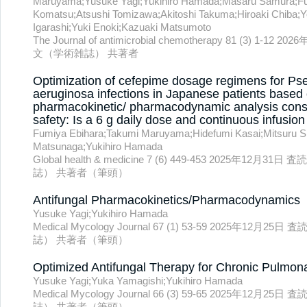
Maruyama;Yusuke Yagi;Yukihiro Hamada;Masaru Samura;F
Komatsu;Atsushi Tomizawa;Akitoshi Takuma;Hiroaki Chiba;Yo
Igarashi;Yuki Enoki;Kazuaki Matsumoto
The Journal of antimicrobial chemotherapy 81 (3) 1-
文（学術雑誌） 共著者
Optimization of cefepime dosage regimens for 
aeruginosa infections in Japanese patients based
pharmacokinetic/ pharmacodynamic analysis consi
safety: Is a 6 g daily dose and continuous infusio
Fumiya Ebihara;Takumi Maruyama;Hidefumi Kasai;Mitsuru 
Matsunaga;Yukihiro Hamada
Global health & medicine 7 (6) 449-453 2025年12
誌） 共著者（筆頭）
Antifungal Pharmacokinetics/Pharmacodynamics
Yusuke Yagi;Yukihiro Hamada
Medical Mycology Journal 67 (1) 53-59 2025年12
誌） 共著者（筆頭）
Optimized Antifungal Therapy for Chronic Pulmona
Yusuke Yagi;Yuka Yamagishi;Yukihiro Hamada
Medical Mycology Journal 66 (3) 59-65 2025年12
誌） 共著者（筆頭）