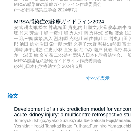
MRSA感染症の診療ガイドライン作成委員会
(一社)日本感染症学会 2024年7月
MRSA感染症の診療ガイドライン2024
光武 耕太郎;松本 哲哉;植田 貴史;内山 勝文;小澤 俊幸;唐牛 
聡;竹末 芳生;中嶋 一彦;中嶋 秀人;中南 秀将;畑 啓昭;藤倉 雄
一明;三鴨 廣繁;宮入 烈;柳原 克紀;山岸 由佳;山口 哲央;山田 
郎;池田 信介;岩田 栄一朗;大野 久美子;大野 智裕;加勢田 富士
川崎 洋平;川筋 仁史;小林 直実;坂 なつみ;瀬戸 良教;高野 昇
創一;岩田 敏;金光 敬二;公益社団法人日本化学療法学会, 
MRSA感染症の診療ガイドライン作成委員会
(公社)日本化学療法学会 2024年5月
すべて表示
論文
Development of a risk prediction model for vanco
acute kidney injury: a multicentre retrospective stu
Tomoyuki Ishigo;Ayako Suzuki;Yuta Ibe;Satoshi Fujii;Masahi
Yoshida;Hiroaki Tanaka;Hisato Fujihara;Fumihiro Yamaguchi