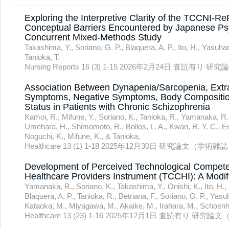
Exploring the Interpretive Clarity of the TCCNI-Re
Conceptual Barriers Encountered by Japanese Psy
Concurrent Mixed-Methods Study
Takashima, Y., Soriano, G. P., Blaquera, A. P., Ito, H., Yasuha
Tanioka, T.
Nursing Reports 16 (3) 1-15 2026年2月24日 査読
Association Between Dynapenia/Sarcopenia, Extr
Symptoms, Negative Symptoms, Body Composition,
Status in Patients with Chronic Schizophrenia
Kamoi, R., Mifune, Y., Soriano, K., Tanioka, R., Yamanaka, R.,
Umehara, H., Shimomoto, R., Bollos, L. A., Kwan, R. Y. C., Endo
Noguchi, K., Mifune, K., & Tanioka,
Healthcare 13 (1) 1-18 2025年12月30日 研究論文（学術
Development of Perceived Technological Compete
Healthcare Providers Instrument (TCCHI): A Modi
Yamanaka, R., Soriano, K., Takashima, Y., Onishi, K., Ito, H.,
Blaquera, A. P., Tanioka, R., Betriana, F., Soriano, G. P., Yasu
Kataoka, M., Miyagawa, M., Akaike, M., Irahara, M., Schoenho
Healthcare 13 (23) 1-16 2025年12月1日 査読有り 研