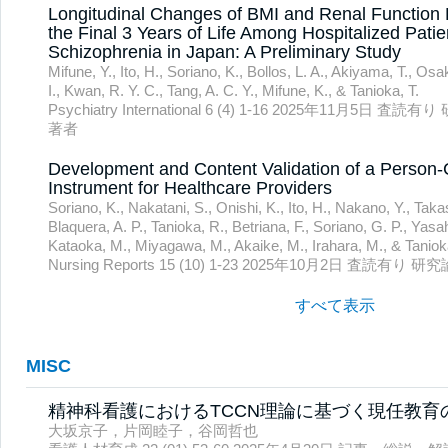
Longitudinal Changes of BMI and Renal Function
the Final 3 Years of Life Among Hospitalized Patie
Schizophrenia in Japan: A Preliminary Study
Mifune, Y., Ito, H., Soriano, K., Bollos, L. A., Akiyama, T., O
I., Kwan, R. Y. C., Tang, A. C. Y., Mifune, K., & Tanioka, T.
Psychiatry International 6 (4) 1-16 2025年11月5
著者
Development and Content Validation of a Person
Instrument for Healthcare Providers
Soriano, K., Nakatani, S., Onishi, K., Ito, H., Nakano, Y., Taka
Blaquera, A. P., Tanioka, R., Betriana, F., Soriano, G. P., Yasa
Kataoka, M., Miyagawa, M., Akaike, M., Irahara, M., & Tanioka
Nursing Reports 15 (10) 1-23 2025年10月2日 査
すべて表示
MISC
精神科看護におけるTCCN理論に基づく現任教育
大坂京子，片岡睦子，谷岡哲也