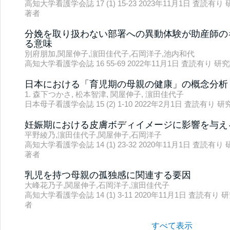
高知大学看護学会誌 17 (1) 15-23 2023年11月1日 査読
著者
分娩を取り扱わない部署への異動体験が助産師の
る意味
別府朋加,関屋伸子,濵田佳代子,石岡洋子,池内和代
高知大学看護学会誌 16 55-69 2022年11月1日 査読有り
日本における「育児期の母親の健康」の概念分析
1. 森下つかさ, 松本智津, 関屋伸子, 濵田佳代子
日本母子看護学会誌 15 (2) 1-10 2022年2月1日 査読有
妊娠期における皮膚ボディイメージに影響を与え
平野綾乃,濵田佳代子,関屋伸子,石岡洋子
高知大学看護学会誌 14 (1) 23-32 2020年11月1日 査読
著者
乳児を持つ母親の孤独感に関連する要因
大峰花乃子,関屋伸子,石岡洋子,濵田佳代子
高知大学看護学会誌 14 (1) 3-11 2020年11月1日 査読
者
すべて表示