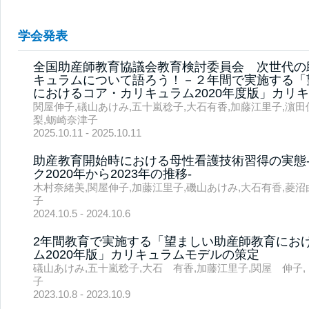
学会発表
全国助産師教育協議会教育検討委員会 次世代の
キュラムについて語ろう！－２年間で実施する「
におけるコア・カリキュラム2020年度版」カリ
関屋伸子,礒山あけみ,五十嵐稔子,大石有香,加藤江里子,濵田
梨,蛎崎奈津子
2025.10.11 - 2025.10.11
助産教育開始時における母性看護技術習得の実態‐CI
ク2020年から2023年の推移‐
木村奈緒美,関屋伸子,加藤江里子,磯山あけみ,大石有香,菱沼
子
2024.10.5 - 2024.10.6
2年間教育で実施する「望ましい助産師教育にお
ム2020年版」カリキュラムモデルの策定
礒山あけみ,五十嵐稔子,大石 有香,加藤江里子,関屋 伸子
子
2023.10.8 - 2023.10.9