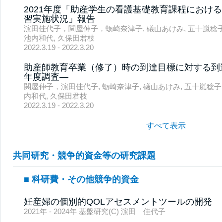
2021年度「助産学生の看護基礎教育課程におけ
習実施状況」報告
濵田佳代子，関屋伸子，蛎崎奈津子, 礒山あけみ, 五十嵐稔子,
池内和代, 久保田君枝
2022.3.19 - 2022.3.20
助産師教育卒業（修了）時の到達目標に対する到達
年度調査―
関屋伸子，濵田佳代子, 蛎崎奈津子, 礒山あけみ, 五十嵐稔子,
内和代, 久保田君枝
2022.3.19 - 2022.3.20
すべて表示
共同研究・競争的資金等の研究課題
科研費・その他競争的資金
妊産婦の個別的QOLアセスメントツールの開発
2021年 - 2024年 基盤研究(C) 濵田 佳代子